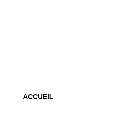
ACCUEIL
LES HALLES MILONA