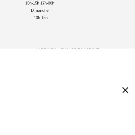
10h-15h 17h-00h
Dimanche
10h-15h
MADE WITH ❤ BY AUDINEAU GROUP